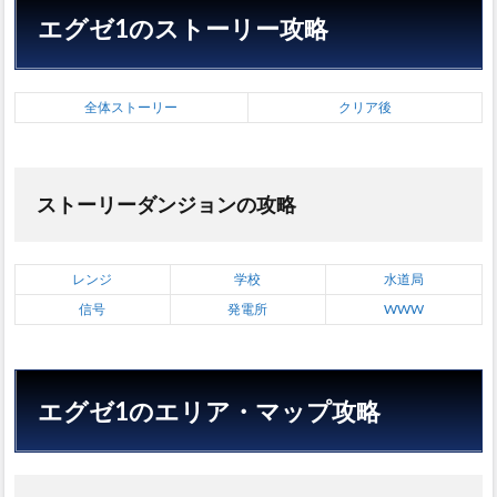
6
エグゼ1のストーリー攻略
エグ
ゼ1
のチ
ップ
全体ストーリー
クリア後
デー
タ
7
ストーリーダンジョンの攻略
ロッ
クマ
ンエ
グゼ
レンジ
学校
水道局
1の
基本
信号
発電所
WWW
情報
8
公式
Xの
エグゼ1のエリア・マップ攻略
タイ
ムラ
イン