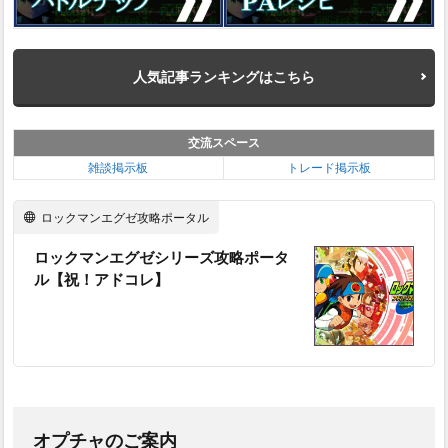
案内
2
エグ
ゼ1
人気記事ランキングはこちら
の初
心者
向き
交流スペース
攻略
雑談掲示板
トレード掲示板
3
エグ
ゼ1
ロックマンエグゼ攻略ポータル
のス
トー
ロックマンエグゼシリーズ攻略ポータ
リー
ル【祝！アドコレ】
攻略
3.1
スト
ーリ
ーダ
ンジ
ョン
の攻
オプチャのご案内
略