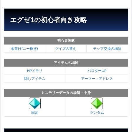
4.3
スト
エグゼ1の初心者向き攻略
ーリ
ーダ
ンジ
ョン
の攻
初心者攻略
略
金策(ゼニー稼ぎ)
クイズの答え
チップ交換の場所
5
エグ
アイテムの場所
ゼ1
HPメモリ
バスターUP
のキ
ャラ
隠しアイテム
アーマー・アドレス
クタ
ー
ミステリーデータの場所・中身
5.1
対戦
ナビ
固定
ランダム
5.2
ボス
ナビ