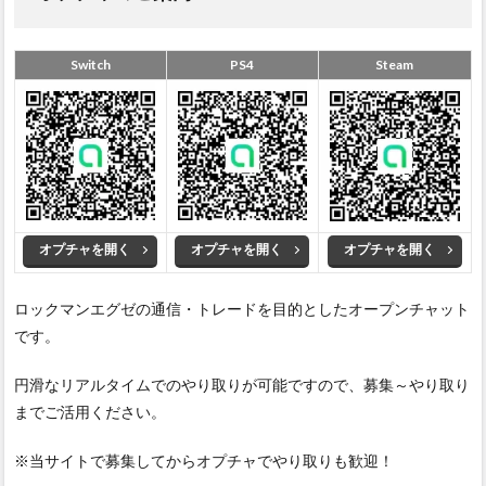
4
エグ
Switch
PS4
Steam
ゼ1
のエ
リ
ア・
マッ
プ攻
略
4.1
イン
オプチャを開く
オプチャを開く
オプチャを開く
ター
ネッ
トエ
ロックマンエグゼの通信・トレードを目的としたオープンチャット
リア
です。
4.2
ウラ
円滑なリアルタイムでのやり取りが可能ですので、募集～やり取り
イン
までご活用ください。
ター
ネッ
※当サイトで募集してからオプチャでやり取りも歓迎！
トエ
リア