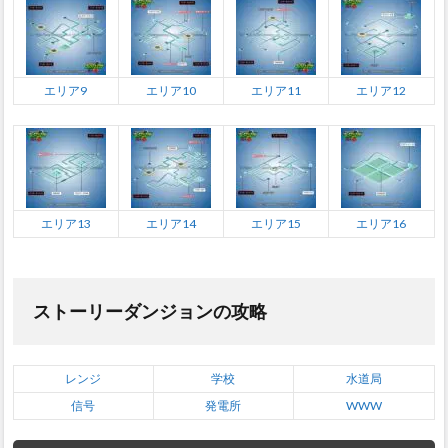
エリア9
エリア10
エリア11
エリア12
エリア13
エリア14
エリア15
エリア16
ストーリーダンジョンの攻略
レンジ
学校
水道局
信号
発電所
WWW