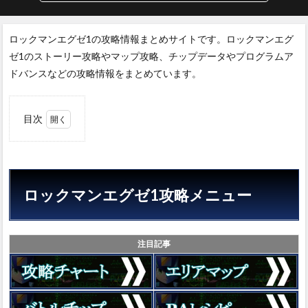
ロックマンエグゼ1の攻略情報まとめサイトです。ロックマンエグ
ゼ1のストーリー攻略やマップ攻略、チップデータやプログラムア
ドバンスなどの攻略情報をまとめています。
目次
1
ロッ
クマ
ンエ
グゼ
ロックマンエグゼ1攻略メニュー
1攻
略メ
ニュ
ー
注目記事
1.1
オプ
チャ
のご