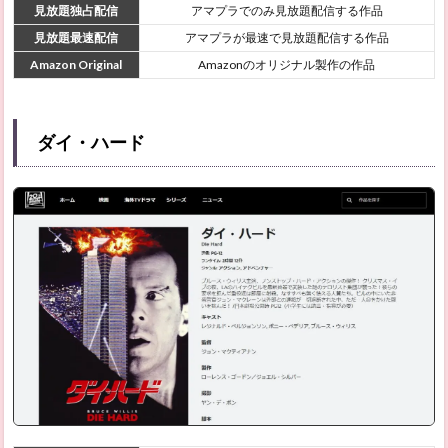
はらわ
見放題独占配信
アマプラでのみ見放題配信する作品
た ライ
見放題最速配信
アマプラが最速で見放題配信する作品
ジング
Amazon Original
Amazonのオリジナル製作の作品
2.11
インフ
ィニテ
ィ・プ
ダイ・ハード
ール
2.12
キミと
アイド
ルプリ
キュア
2.13
WEST. 10th
Anniversary
Live “W” -
Film
edition-
2.14
オーダ