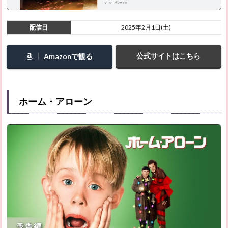
ち：ロ
ンドン
編（原
配信日
2025年2月1日(土)
題：My
Fault
London
公式サイトはこちら
Amazonで観る
／イギ
リス）
2.26
BALLAD
ホーム・アローン
名もな
き恋の
うた
2.27
Broken
Rage
2.28
真夏の
オリオ
ン
2.29
APPLESEED