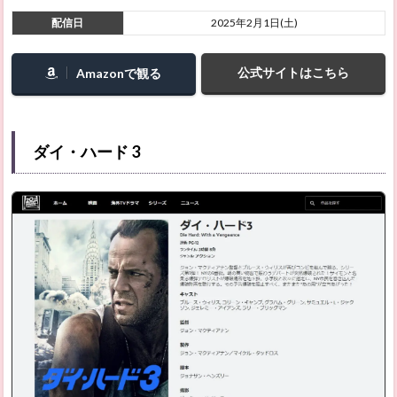
配信日
2025年2月1日(土)
2.18
ブルー
ピリオ
公式サイトはこちら
Amazonで観る
ド
2.19
メー
タ・ボ
ダイ・ハード 3
ーイズ
～父と
息子の
48時間
～（原
題：
The
Mehta
Boys／
イン
ド）
2.20
ニュー
トピア
シーズ