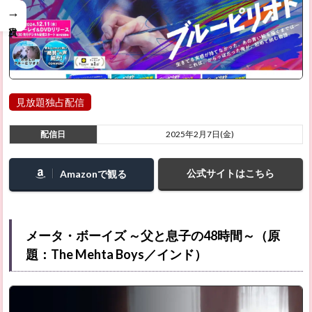
→
見放題独占配信
配信日
2025年2月7日(金)
公式サイトはこちら
Amazonで観る
メータ・ボーイズ ～父と息子の48時間～（原
題：The Mehta Boys／インド）