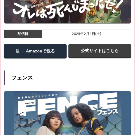
知らぬ
者たち
2.44
ジョ
ン・ウ
配信日
2025年2月1日(土)
ィッ
ク：コ
ンセク
公式サイトはこちら
Amazonで観る
エンス
2.45
ドリー
ム・シ
フェンス
ナリオ
2.46
野獣の
血
2.47
三日月
とネコ
2.48