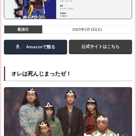
ロー～
シーズ
ン3（原
題：
Reacher
配信日
2025年2月1日(土)
／アメ
リカ）
公式サイトはこちら
Amazonで観る
2.41
ゴール
ド・ボ
ーイ
オレは死んじまったゼ！
2.42
MONDAYS
／このタ
イムルー
プ、上司
に気づか
せないと
終わらな
い
2.43
若き見