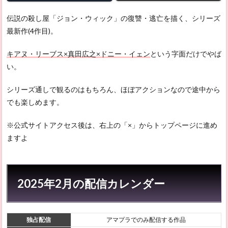
ホー
ム・
伝説の殺し屋「ジョン・ウィック」の復讐・逃亡を描く、シリーズ
アロ
最新作(4作目)。
ーン 2
2.7
キアヌ・リーブス×真田広之×ドニー・イェン
という字面だけでやば
ホー
い。
ム・
アロ
シリーズ通しで観るのはもちろん、ほぼアクションなので途中から
ーン 3
でも楽しめます。
2.8
オレ
※公式サイトアクセス後は、右上の「×」からトップページに進め
は死
んじ
ますよ
まっ
た
ゼ！
2.9
2025年2月の配信カレンダー
フェ
ンス
2.10
独占配信
アマプラでのみ配信する作品
死霊の