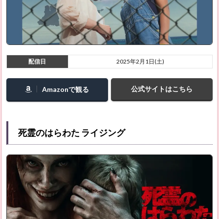
怪盗グ
ルーの
ミニオ
ン超変
身
2.49
配信日
2025年2月1日(土)
ソウ X
2.50
公式サイトはこちら
Amazonで観る
ニッケ
ル・ボ
ーイズ
（原
題：
死霊のはらわた ライジング
Nickel
Boys／
アメリ
カ）
2.51
ハウ
ス・オ
ブ・ダ
ビデシ