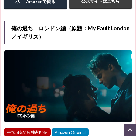
公式サイトはこちら
Amazonで観る
俺の過ち：ロンドン編（原題：My Fault London
／イギリス）
午後5時から独占配信
Amazon Original