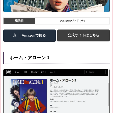
2.35
エイリ
アン 4
配信日
2025年2月1日(土)
2.36
プロメ
テウス
公式サイトはこちら
Amazonで観る
2.37
レディ
加賀
ホーム・アローン 3
2.38
復讐の
記憶
2.39
夜明け
の詩
2.40
リーチ
ャー ～
正義の
アウト