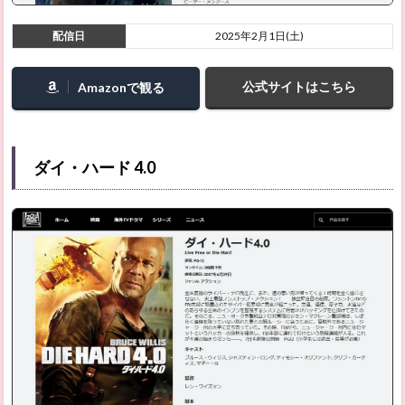
ン1
配信日
2025年2月1日(土)
2.21
仕掛
人・藤
公式サイトはこちら
Amazonで観る
枝梅安
2.22
仕掛
人・藤
ダイ・ハード 4.0
枝梅安
2
2.23
オオカ
ミ狩り
2.24
告白、
あるい
は完璧
な弁護
2.25
俺の過