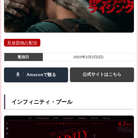
ーズン
1（原
題：
House
of
David
／アメ
リカ）
見放題独占配信
2.52
かくし
配信日
2025年2月2日(日)
ごと
2.53
公式サイトはこちら
Amazonで観る
春に散
る
2.54
LOVE
インフィニティ・プール
LIFE
2.55
関心領
域