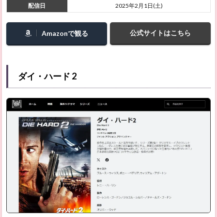
ー（原
配信日
2025年2月1日(土)
題：
The
Order
公式サイトはこちら
Amazonで観る
／カナ
ダ）
2.15
インビン
ダイ・ハード 2
シブル ～
無敵のヒ
ーロー～
シーズン
3（原
題：
Invincible
／アメリ
カ）
2.16
あたし
の！
2.17
雨の中
の慾情