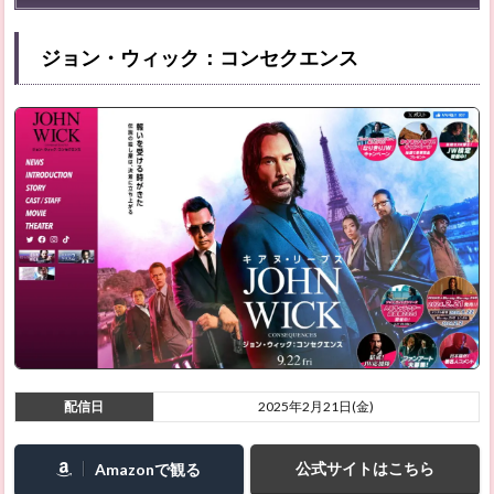
2.2
ダ
ジョン・ウィック：コンセクエンス
イ・
ハー
ド 2
2.3
ダ
イ・
ハー
ド 3
2.4
ダ
イ・
ハー
ド 4.0
2.5
ホー
配信日
2025年2月21日(金)
ム・
アロ
ーン
公式サイトはこちら
Amazonで観る
2.6