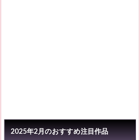
1.1
ジョ
ン・
ウィ
ッ
ク：
コン
セク
エン
ス
2
2025
年2
月の
配信
カレ
ンダ
ー
2.1
ダ
イ・
2025年2月のおすすめ注目作品
ハー
ド