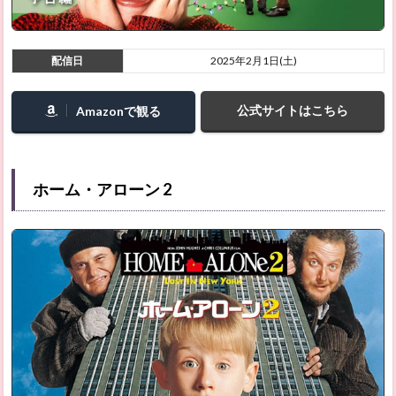
2.30
リンダ
配信日
2025年2月1日(土)
はチキ
ンが食
べた
公式サイトはこちら
い！
Amazonで観る
2.31
エイリ
アン コ
ホーム・アローン 2
ヴェナ
ント
2.32
エイリ
アン
2.33
エイリ
アン 2
2.34
エイリ
アン 3