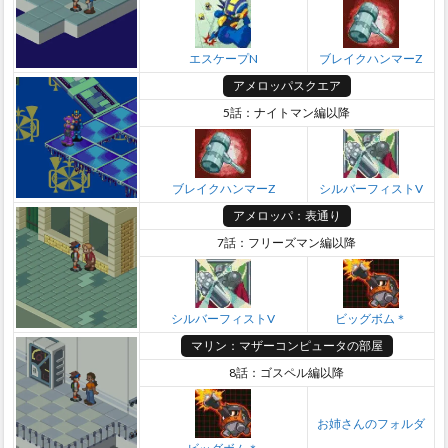
エスケープN
ブレイクハンマーZ
アメロッパスクエア
5話：ナイトマン編以降
ブレイクハンマーZ
シルバーフィストV
アメロッパ：表通り
7話：フリーズマン編以降
シルバーフィストV
ビッグボム＊
マリン：マザーコンピュータの部屋
8話：ゴスペル編以降
お姉さんのフォルダ