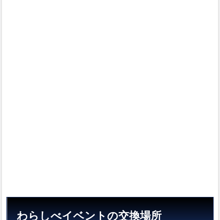
2
おす
すめ
のト
レー
ド
3
その
他の
トレ
ード
わらしべイベントの交換場所