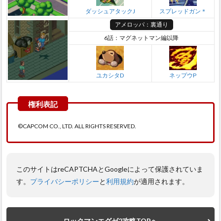
ダッシュアタックJ
スプレッドガン＊
アメロッパ：裏通り
6話：マグネットマン編以降
ユカシタD
ネップウP
©CAPCOM CO., LTD. ALL RIGHTS RESERVED.
このサイトはreCAPTCHAとGoogleによって保護されていま
す。
プライバシーポリシー
と
利用規約
が適用されます。
ロックマンエグゼ2攻略TOPへ