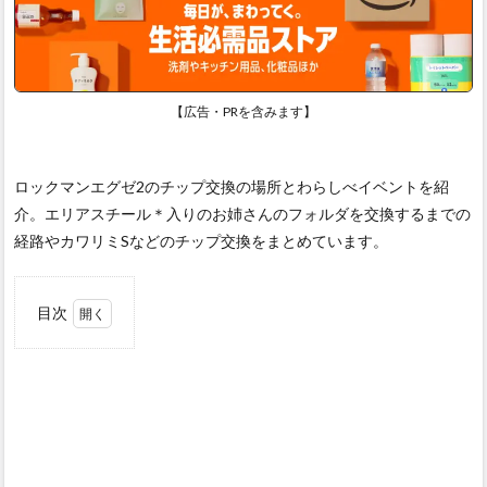
【広告・PRを含みます】
ロックマンエグゼ2のチップ交換の場所とわらしべイベントを紹
介。エリアスチール＊入りのお姉さんのフォルダを交換するまでの
経路やカワリミSなどのチップ交換をまとめています。
目次
1
わら
しべ
イベ
ント
の交
換場
所