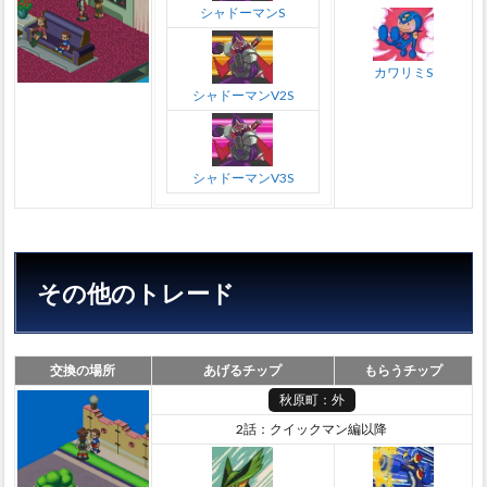
シャドーマンS
カワリミS
シャドーマンV2S
シャドーマンV3S
その他のトレード
交換の場所
あげるチップ
もらうチップ
秋原町：外
2話：クイックマン編以降