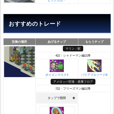
ビッグボム＊
おすすめのトレード
交換の場所
あげるチップ
もらうチップ
マリン：駅
4話：シャドーマン編以降
ポイズンマスクS
バリアブルソードB
アメロッパ空港：搭乗フロア
7話：フリーズマン編以降
タップで開閉