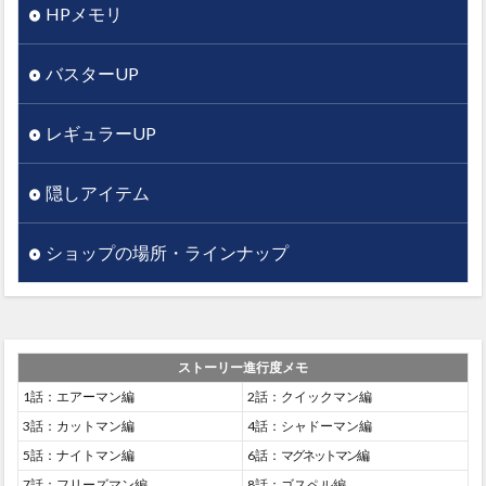
HPメモリ
バスターUP
レギュラーUP
隠しアイテム
ショップの場所・ラインナップ
ストーリー進行度メモ
1話：エアーマン編
2話：クイックマン編
3話：カットマン編
4話：シャドーマン編
5話：ナイトマン編
6話：
マグネットマン
編
7話：フリーズマン編
8話：ゴスペル編