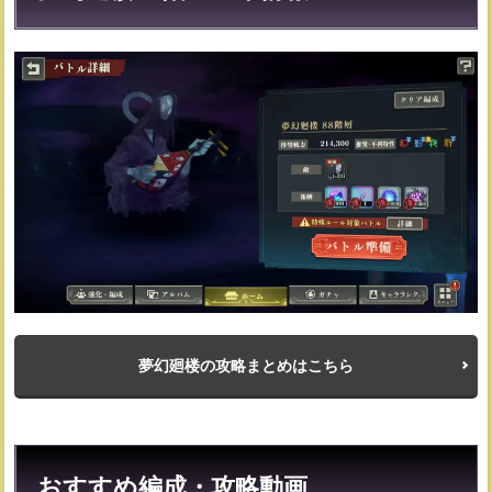
性の
み編
成可
能
3.2
デバ
フよ
りも
バフ
を優
先
3.3
術式
アタ
ッカ
ーは
非推
夢幻廻楼の攻略まとめはこちら
奨
4
敵の
HP・
行動
おすすめ編成・攻略動画
パタ