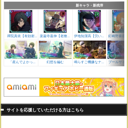
新キャラ・新残滓
禪院真依【有効射
楽巌寺嘉伸【老獪ロ
伊地知潔高【労いの
釘崎野薔薇
程】
ック】
送迎】
常夏
「産んでよかっ
幻想を編む
鳴らすご機嫌なナン
プールサイ
た・・・」
バー
人
サイトを応援していただける方はこちら