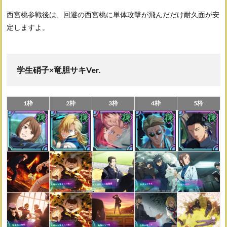
西宮桃参戦後は、回避の西宮桃に単体攻撃が飛んだだけ耐久面が安
定しますよ。
学生硝子×竜胆サキVer.
1枠
2枠
3枠
4枠
5枠