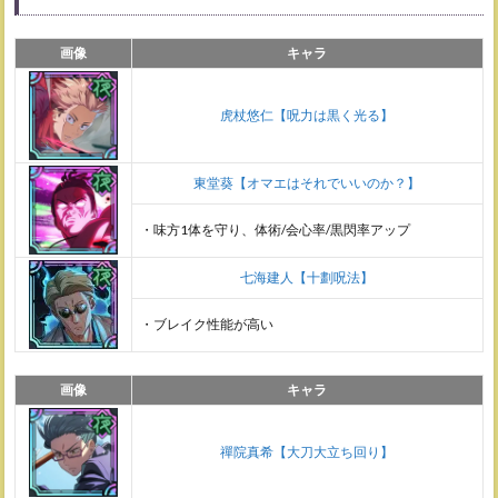
画像
キャラ
虎杖悠仁【呪力は黒く光る】
東堂葵【オマエはそれでいいのか？】
・味方1体を守り、体術/会心率/黒閃率アップ
七海建人【十劃呪法】
・ブレイク性能が高い
画像
キャラ
禪院真希【大刀大立ち回り】