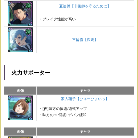
夏油傑【非術師を守るために】
・ブレイク性能が高い
三輪霞【疾走】
火力サポーター
画像
キャラ
家入硝子【ひゅーひょいっ】
・[夜]味方の体術/術式アップ
・味方のHP回復+デバフ緩和
画像
キャラ