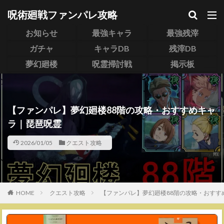
呪術廻戦ファンパレ攻略
お知らせ
最強キャラ
最強残滓
ガチャ
キャラDB
残滓DB
夢幻廻楼
呪霊掃討戦
掲示板
【ファンパレ】夢幻廻楼88階の攻略・おすすめキャ
ラ｜琵琶呪霊
2026/01/05
クエスト攻略
HOME
クエスト攻略
【ファンパレ】夢幻廻楼88階の攻略・おすす