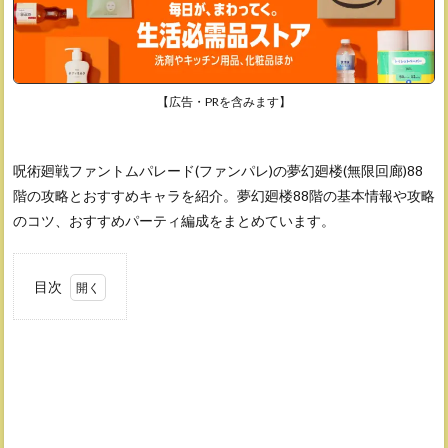
【広告・PRを含みます】
呪術廻戦ファントムパレード(ファンパレ)の夢幻廻楼(無限回廊)88
階の攻略とおすすめキャラを紹介。夢幻廻楼88階の基本情報や攻略
のコツ、おすすめパーティ編成をまとめています。
目次
1
夢幻
廻楼
88
階の
基本
情報