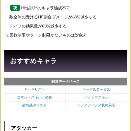
・
夜
特性以外のキャラ編成不可
・敵全体の受けるHP割合ダメージが60%減少する
・デバフの効果量が80%減少する
※回数制限やターン制限がないものは対象外
おすすめキャラ
関連データベース
キャラリスト
キャラステータス
コマンドスキル／必殺
パッシブスキル
廻想残滓リスト
バフ／デバフ／状態異常
アタッカー