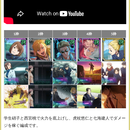
1枠
2枠
3枠
4枠
5枠
学生硝子と西宮桃で火力を底上げし、虎杖悠仁と七海建人でダメー
ジを稼ぐ編成です。