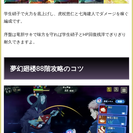
学生硝子で火力を底上げし、虎杖悠仁と七海建人でダメージを稼ぐ
編成です。
序盤は竜胆サキで味方を守れば学生硝子とHP回復残滓でぎりぎり
耐久できますよ。
夢幻廻楼88階攻略のコツ