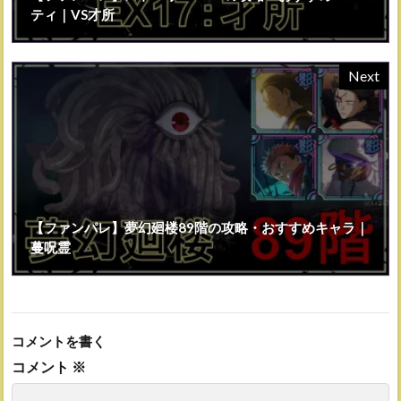
ティ｜VS才所
Next
【ファンパレ】夢幻廻楼89階の攻略・おすすめキャラ｜
蔓呪霊
コメントを書く
コメント
※