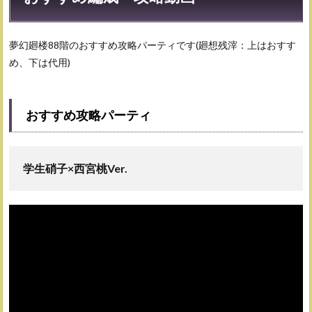
ーン
4.1
夢幻廻楼88階のおすすめ攻略パーティです(廻想残滓：上はおすす
特殊
ルー
め、下は代用)
ル
5
おす
おすすめ攻略パーティ
すめ
キャ
ラ
学生硝子×西宮桃Ver.
5.1
アタ
ッカ
ー
5.2
火力
サポ
ータ
ー