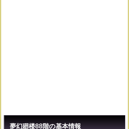
2
おす
すめ
編
成・
攻略
動画
2.1
おす
すめ
攻略
パー
ティ
3
夢幻
廻楼
88
階攻
略の
コツ
3.1
夢幻廻楼88階の基本情報
夜特