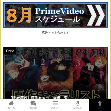
【広告・PRを含みます】
Prev
【呪術廻戦】原作キャラ・声優一覧
ホーム
掲示板
メニュー
Amazon
TOPへ