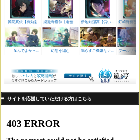
禪院真依【有効射
楽巌寺嘉伸【老獪ロ
伊地知潔高【労いの
釘崎野薔薇
程】
ック】
送迎】
常夏
「産んでよかっ
幻想を編む
鳴らすご機嫌なナン
プールサイ
た・・・」
バー
人
サイトを応援していただける方はこちら