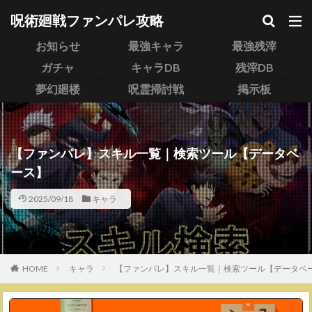
呪術廻戦ファンパレ攻略
お知らせ
最強キャラ
最強残滓
ガチャ
キャラDB
残滓DB
夢幻廻楼
呪霊掃討戦
掲示板
【ファンパレ】スキル一覧｜検索ツール【データベ
ース】
2025/09/18
キャラ
HOME
キャラ
【ファンパレ】スキル一覧｜検索ツール【データベ