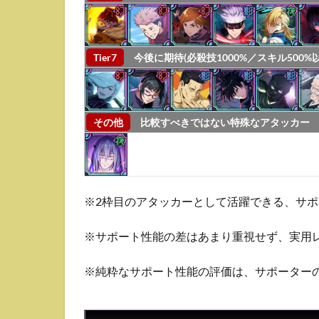
影
特
性
の
Tier7
今後に期待(必殺技1000%／スキル500%以
最
強
ア
タ
その他
比較すべきではない特殊なアタッカー
ッ
カ
ー
5
夜
※2枠目のアタッカーとして活躍できる、サ
特
性
※サポート性能の差はあまり重視せず、実用レ
の
最
強
※純粋なサポート性能の評価は、サポーターのT
ア
タ
ッ