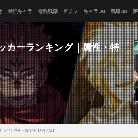
せ
最強キャラ
最強残滓
ガチャ
キャラDB
残滓DB
夢
ッカーランキング｜属性・特
ング｜属性・特性別【8/3更新】