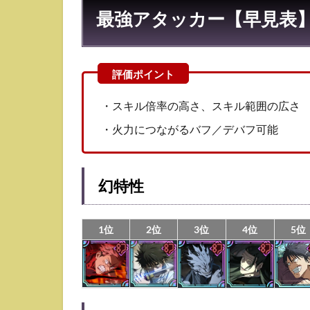
カ
最強アタッカー【早見表
ー
6
行
特
性
・スキル倍率の高さ、スキル範囲の広さ
の
最
・火力につながるバフ／デバフ可能
強
ア
タ
ッ
幻特性
カ
ー
1位
2位
3位
4位
5位
7
そ
の
他
特
殊