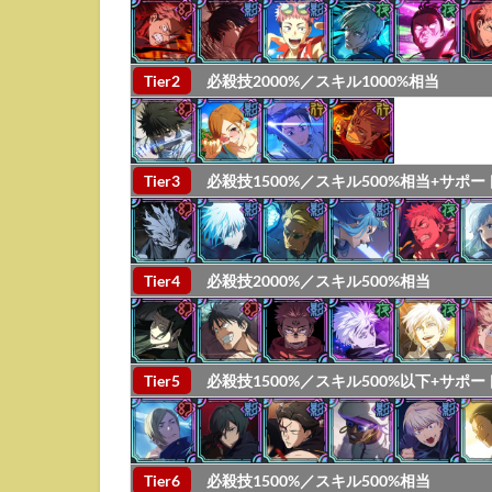
2.3
夜特
性
Tier2
必殺技2000%／スキル1000%相当
2.4
行特
性
3
Tier3
必殺技1500%／スキル500%相当+サポー
幻
特
性
の
Tier4
必殺技2000%／スキル500%相当
最
強
ア
タ
Tier5
必殺技1500%／スキル500%以下+サポー
ッ
カ
ー
4
Tier6
必殺技1500%／スキル500%相当