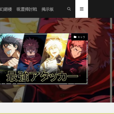
幻廻楼
呪霊掃討戦
掲示板
キャラ