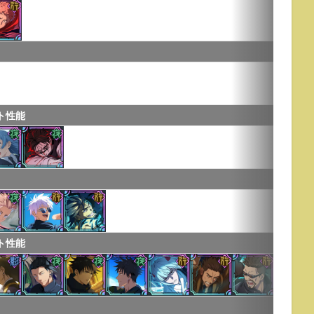
ト性能
ト性能