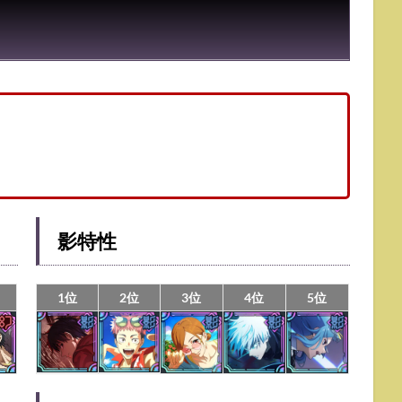
】
影特性
1位
2位
3位
4位
5位