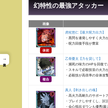
幻特性の最強アタッカー
画像
虎杖悠仁【最大呪力出力】
・黒閃を連発しやすく火力
・呪力回復手段が豊富
体術
→
乙骨憂太【力を貸して】
・瀕死の味方のHPを回復で
・スキルで必殺技並の火力
・必殺技が高倍率の全体攻
複合
真人【剥き出しの魂】
・高火力高耐久のサポート
・ブレイクしやすくし、[幻]被
・会心抵抗ダウンも優秀(最大1