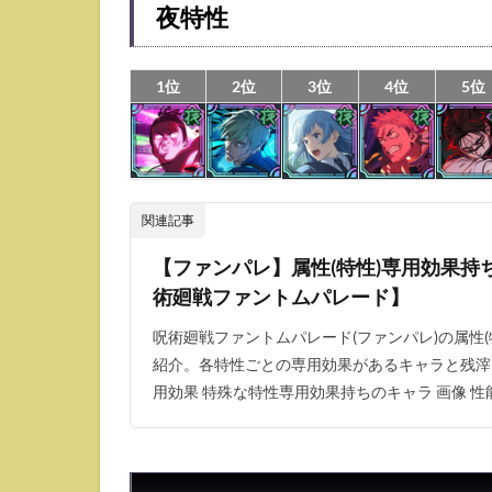
夜特性
な
ア
タ
1位
2位
3位
4位
5位
ッ
カ
ー
関連記事
【ファンパレ】属性(特性)専用効果持
術廻戦ファントムパレード】
呪術廻戦ファントムパレード(ファンパレ)の属性
紹介。各特性ごとの専用効果があるキャラと残滓
用効果 特殊な特性専用効果持ちのキャラ 画像 性能 