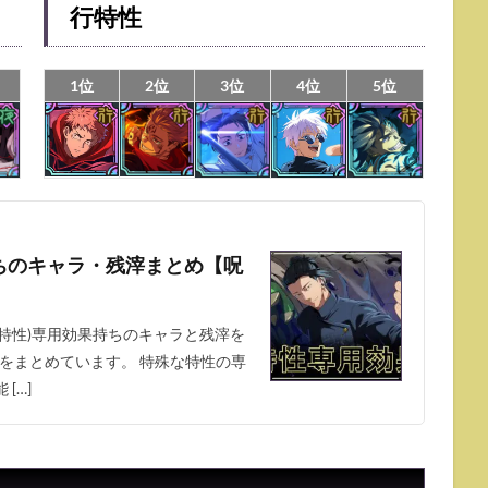
行特性
1位
2位
3位
4位
5位
ちのキャラ・残滓まとめ【呪
(特性)専用効果持ちのキャラと残滓を
をまとめています。 特殊な特性の専
[…]