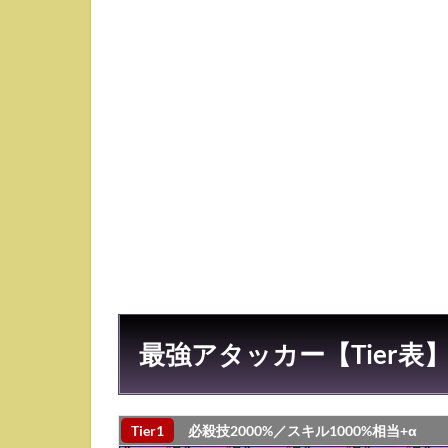
ッカ
ー
【Tier
表】
2
最強
アタ
ッカ
ー
【早
見
表】
2.1
幻特
性
最強アタッカー【Tier表
2.2
影特
性
Tier1
必殺技2000%／スキル1000%相当+α