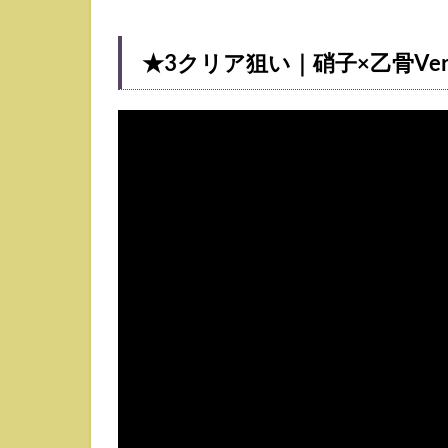
ツ
2.1
★3クリア狙い｜硝子×乙骨Ver
行特
性の
キャ
ラが
おす
すめ
2.2
複合
アタ
ッカ
ー以
外は
NG
2.3
ブレ
イク
はで