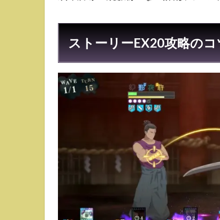
4.1
アタ
ッカ
ストーリーEX20攻略のコ
ー
4.2
火力
サポ
ータ
ー
4.3
タン
ク
4.4
その
他サ
ポー
ター