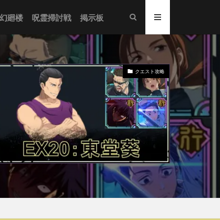
幻廻楼
呪霊掃討戦
掲示板
クエスト攻略