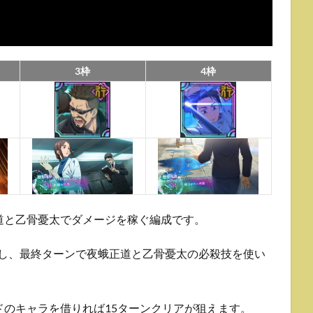
3枠
4枠
道と乙骨憂太でダメージを稼ぐ編成です。
発動し、最終ターンで夜蛾正道と乙骨憂太の必殺技を使い
のキャラを借りれば15ターンクリアが狙えます。