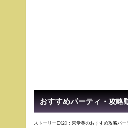
パー
テ
ィ・
攻略
動画
1.1
★3ク
リア
狙い
｜硝
子×乙
骨
Ver.
2
スト
おすすめパーティ・攻略
ーリ
ー
EX20
攻略
ストーリーEX20：東堂葵のおすすめ攻略パー
のコ