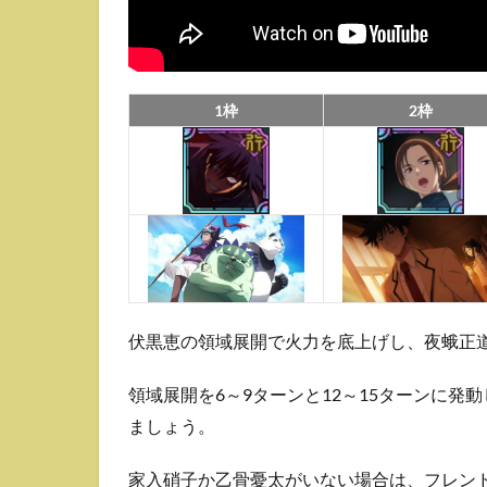
きな
い
3
敵の
1枠
2枠
HP・
行動
パタ
ーン
3.1
東堂
葵
4
伏黒恵の領域展開で火力を底上げし、夜蛾正
お
す
す
領域展開を6～9ターンと12～15ターンに
め
ましょう。
キ
ャ
家入硝子か乙骨憂太がいない場合は、フレンド
ラ