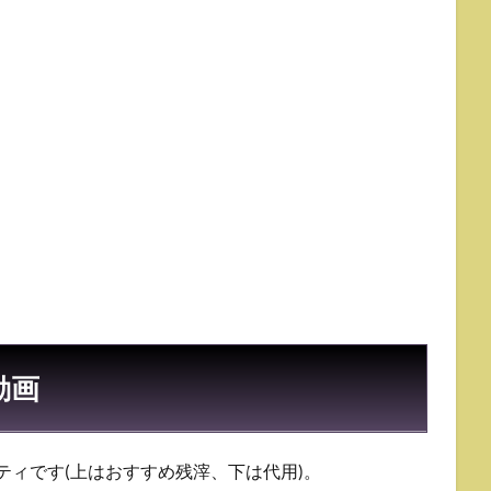
動画
ティです(上はおすすめ残滓、下は代用)。