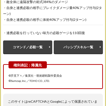
・敵全体に遠隔攻撃の術式384%のダメージ
・自身と連携必殺の相手にブレイクダメージ量40%アップ付与(2タ
ーン)
・自身と連携必殺の相手に体術40%アップ付与(2ターン)
・連携必殺を行っていない味方の必殺ゲージを110回復
コマンド／必殺一覧
パッシブスキル一覧
©芥見下々／集英社・呪術廻戦製作委員会
©Sumzap, Inc.／TOHO CO., LTD.
このサイトはreCAPTCHAとGoogleによって保護されていま