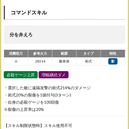
コマンドスキル
分を弁えろ
消費呪力
参考火力
範囲
タイプ
特性
0
28514
敵単体
術式
影
必殺ゲージ上昇
増幅継続ダメ
・選択した敵に遠隔攻撃の術式214%のダメージ
・術式20%の裂傷を1個付与(3ターン)
・自身の必殺ゲージを100回復
※裂傷の上昇率は20%
【スキル制限状態時】スキル使用不可