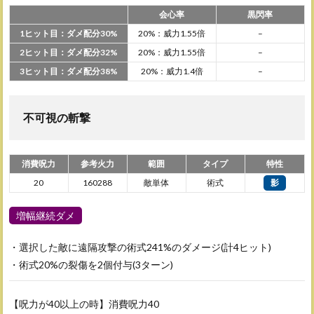
会心率
黒閃率
1ヒット目：ダメ配分30%
20%：威力1.55倍
–
2ヒット目：ダメ配分32%
20%：威力1.55倍
–
3ヒット目：ダメ配分38%
20%：威力1.4倍
–
不可視の斬撃
消費呪力
参考火力
範囲
タイプ
特性
20
160288
敵単体
術式
影
増幅継続ダメ
・選択した敵に遠隔攻撃の術式241%のダメージ(計4ヒット)
・術式20%の裂傷を2個付与(3ターン)
【呪力が40以上の時】消費呪力40