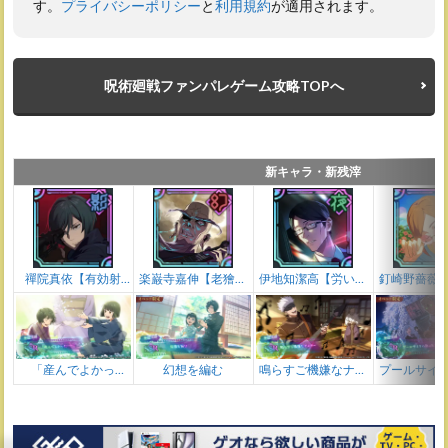
す。
プライバシーポリシー
と
利用規約
が適用されます。
呪術廻戦ファンパレゲーム攻略TOPへ
新キャラ・新残滓
禪院真依【有効射
楽巌寺嘉伸【老獪ロ
伊地知潔高【労いの
釘崎野薔薇
程】
ック】
送迎】
常夏
「産んでよかっ
幻想を編む
鳴らすご機嫌なナン
プールサイ
た・・・」
バー
人