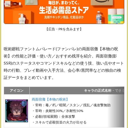
【広告・PRを含みます】
呪術廻戦ファントムパレード(ファンパレ)の両面宿儺【本物の呪
術】の性能と評価・使い方／おすすめ残滓を紹介。両面宿儺(影
SSR)のステータスやコマンドスキルなどの使う技、強い点やオート
時の行動、プレイ動画や入手方法、会心率/黒閃率などの独自の検
証データをまとめています。
アイコン
キャラの正式名称・できる
両面宿儺【本物の呪術】
・常時：毒／朽／暗闇／スタン／撹乱／魂攻撃無効
・常時：炎耐性30%／氷耐性50%
・必殺(領域展開)：全体攻撃
・スキルで必殺技並の火力が出せる