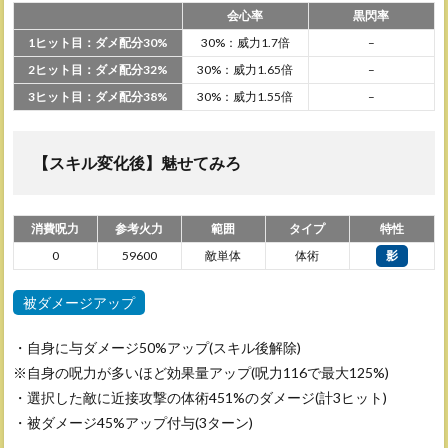
会心率
黒閃率
1ヒット目：ダメ配分30%
30%：威力1.7倍
–
2ヒット目：ダメ配分32%
30%：威力1.65倍
–
3ヒット目：ダメ配分38%
30%：威力1.55倍
–
【スキル変化後】魅せてみろ
消費呪力
参考火力
範囲
タイプ
特性
0
59600
敵単体
体術
影
被ダメージアップ
・自身に与ダメージ50%アップ(スキル後解除)
※自身の呪力が多いほど効果量アップ(呪力116で最大125%)
・選択した敵に近接攻撃の体術451%のダメージ(計3ヒット)
・被ダメージ45%アップ付与(3ターン)