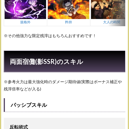
規格外
矜持
大人の時間
※その他強力な限定残滓はもちろんおすすめです！
両面宿儺(影SSR)のスキル
※参考火力は最大強化時のダメージ期待値(実際はボーナス補正や
残滓倍率などが入る)
パッシブスキル
反転術式