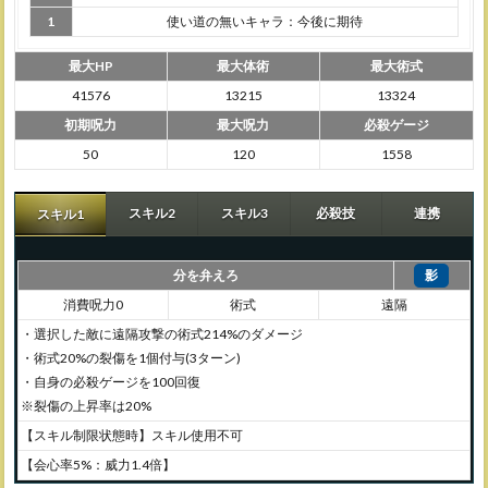
1
使い道の無いキャラ：今後に期待
最大HP
最大体術
最大術式
41576
13215
13324
初期呪力
最大呪力
必殺ゲージ
50
120
1558
スキル2
スキル3
必殺技
連携
スキル1
分を弁えろ
影
消費呪力0
術式
遠隔
・選択した敵に遠隔攻撃の術式214%のダメージ
・術式20%の裂傷を1個付与(3ターン)
・自身の必殺ゲージを100回復
※裂傷の上昇率は20%
【スキル制限状態時】スキル使用不可
【会心率5%：威力1.4倍】