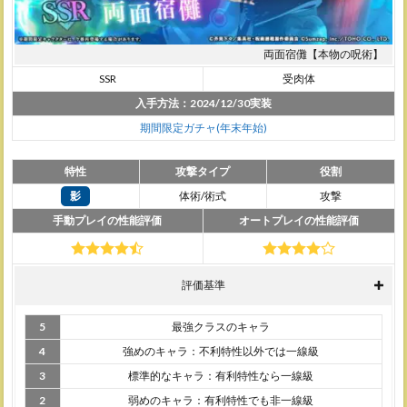
4
両面
宿儺
両面宿儺【本物の呪術】
(影
SSR
受肉体
SSR)
のス
入手方法：2024/12/30実装
キル
期間限定ガチャ(年末年始)
4.1
パッ
特性
攻撃タイプ
役割
シブ
スキ
影
体術/術式
攻撃
ル
手動プレイの性能評価
オートプレイの性能評価
4.2
コマ
ンド
評価基準
スキ
ル
5
最強クラスのキャラ
4.3
4
強めのキャラ：不利特性以外では一線級
必殺
技ス
3
標準的なキャラ：有利特性なら一線級
キル
2
弱めのキャラ：有利特性でも非一線級