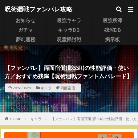
呪術廻戦ファンパレ攻略
お知らせ
最強キャラ
最強残滓
ガチャ
キャラDB
残滓DB
夢幻廻楼
呪霊掃討戦
掲示板
【ファンパレ】両面宿儺(影SSR)の性能評価・使い
方／おすすめ残滓【呪術廻戦ファントムパレード】
2026/06/20
キャラ
両面宿儺
HOME
キャラ
【ファンパレ】両面宿儺(影SSR)の性能評価・使い