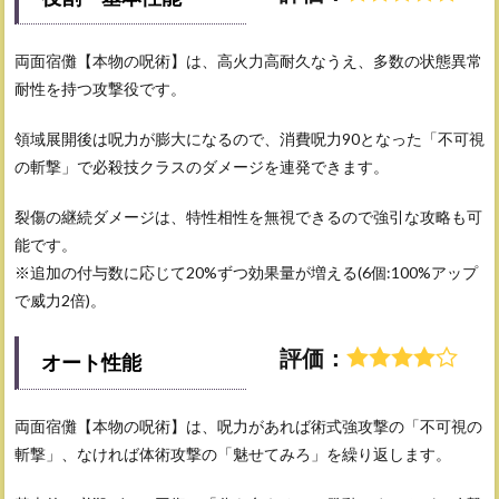
両面宿儺【本物の呪術】は、高火力高耐久なうえ、多数の状態異常
耐性を持つ攻撃役です。
領域展開後は呪力が膨大になるので、消費呪力90となった「不可視
の斬撃」で必殺技クラスのダメージを連発できます。
裂傷の継続ダメージは、特性相性を無視できるので強引な攻略も可
能です。
※追加の付与数に応じて20%ずつ効果量が増える(6個:100%アップ
で威力2倍)。
評価：
オート性能
両面宿儺【本物の呪術】は、呪力があれば術式強攻撃の「不可視の
斬撃」、なければ体術攻撃の「魅せてみろ」を繰り返します。