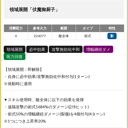
領域展開「伏魔御厨子」
消費呪力
参考火力
範囲
タイプ
特性
0
224377
敵全体
術式
影
領域展開
必中効果
攻撃無効化中和
増幅継続ダメ
呪力回復
【領域展開：即解除】
・自身に必中効果/攻撃無効化中和付与(1ターン)
※発動時に適用
▼スキル使用時、敵全体に以下の効果を発揮
・遠隔攻撃の術式1684%のダメージ(計8ヒット)
・術式50%の増幅継続ダメージ(裂傷)を4個付与(4ターン)
※1つにつき上昇率20%