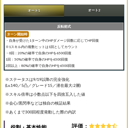
オート2
オート1
反転術式
ターン開始時
・自身が受けた1ターン中のHPダメージ回数に応じてHP回復
※1スキル内の複数ヒットは1回としてカウント
・0回：20%の確率で自身のHPを6500回復
1回：50%の確率で自身のHPを6500回復
2回以上：80%の確率で自身のHPを6500回復
※ステータスは9/19以降の完全強化
(Lv.140／5凸／グレード15／潜在最大:2層)
※スキル倍率は小数点以下を四捨五入した値
※会心/黒閃率などは独自の検証結果
※あくまで300回程度発動した際の内訳
評価：
役割・基本性能