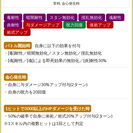
常時, 会心発生時
毒耐性
暗闇耐性
スタン無効化
撹乱無効化
魂耐性
炎耐性
与ダメージアップ
呪力回復
体術アップ
術式アップ
バトル開始時
自身に以下の効果を付与
・[毒]耐性／暗闇無効化／スタン無効化／撹乱無効化
・[魂]耐性／[魂]による即死効果の無効化／[炎]耐性30%
会心発生時
・自身に与ダメージ30%アップ付与(2ターン)
・自身の呪力を20回復
1ヒットで3000以上のHPダメージを受けた時
・50%の確率で自身に体術／術式20%アップ付与(2ターン)
※1スキル内の複数ヒットは1回として判定