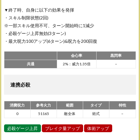
▼終了時、自身に以下の効果を発揮
・スキル制限状態(2回)
※一部スキル使用不可、ターン開始時に1減少
・必殺ゲージ上昇無効(3ターン)
・最大呪力100アップ(6ターン)&呪力を200回復
会心率
黒閃率
共通
2%：威力1.35倍
–
連携必殺
消費呪力
参考火力
範囲
タイプ
特性
0
51165
敵全体
術式
–
必殺ゲージ上昇
ブレイク量アップ
体術アップ