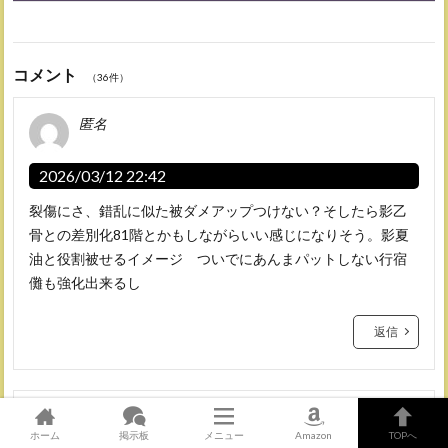
コメント
（36件）
匿名
2026/03/12 22:42
裂傷にさ、錯乱に似た被ダメアップつけない？そしたら影乙
骨との差別化81階とかもしながらいい感じになりそう。影夏
油と役割被せるイメージ ついでにあんまパットしない行宿
儺も強化出来るし
返信
匿名
ホーム
掲示板
メニュー
Amazon
TOPへ