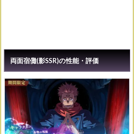
虎杖
悠仁
とは
同時
編成
不可
2
両面
宿儺
(影
両面宿儺(影SSR)の性能・評価
SSR)
の動
画・
オー
ト時
の行
動
3
使い
方・
おす
すめ
残滓