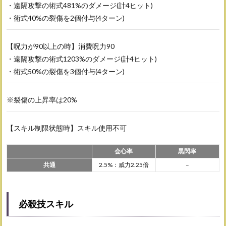
・遠隔攻撃の術式481%のダメージ(計4ヒット)
・術式40%の裂傷を2個付与(4ターン)
【呪力が90以上の時】消費呪力90
・遠隔攻撃の術式1203%のダメージ(計4ヒット)
・術式50%の裂傷を3個付与(4ターン)
※裂傷の上昇率は20%
【スキル制限状態時】スキル使用不可
会心率
黒閃率
共通
2.5%：威力2.25倍
–
必殺技スキル