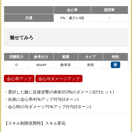
会心率
黒閃率
共通
5%：威力1.4倍
–
魅せてみろ
消費呪力
参考火力
範囲
タイプ
特性
0
46649
敵単体
体術
影
会心率アップ
会心与ダメージアップ
・選択した敵に近接攻撃の体術353%のダメージ(計3ヒット)
・自身に会心率45%アップ付与(3ターン)
・会心時の与ダメージ75%アップ付与(3ターン)
【スキル制限状態時】スキル変化