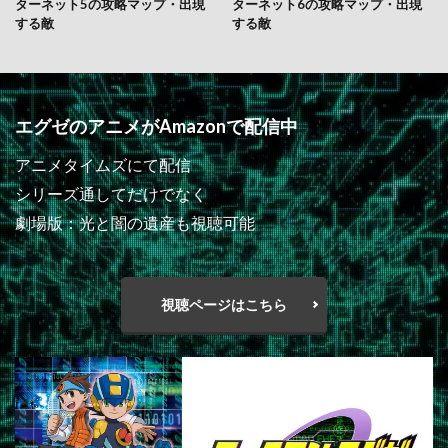
ターネット5の攻略マップ・出現
ターネット6の攻略マップ・出現
する敵
する敵
エグゼのアニメがAmazonで配信中
アニメタイムズにて配信
シリーズ通してだけでなく
劇場版：光と闇の遺産も視聴可能
視聴ページはこちら