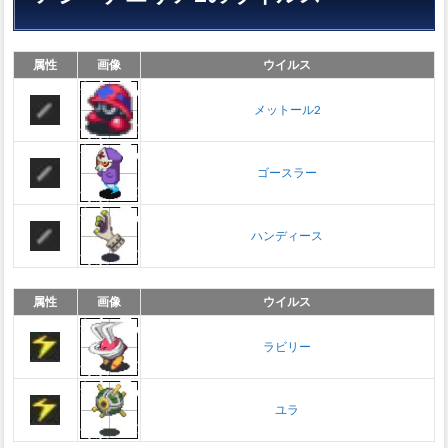
属性
画像
ウイルス
メットール2
ゴースラー
ハンディース
属性
画像
ウイルス
ラビリー
ユラ