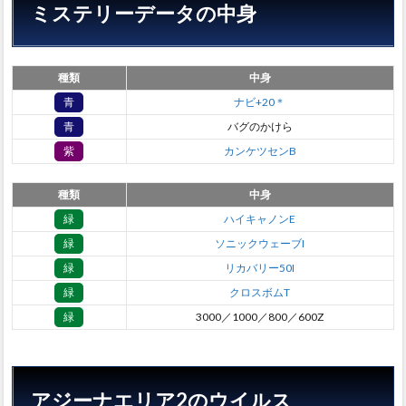
ミステリーデータの中身
種類
中身
青
ナビ+20＊
青
バグのかけら
紫
カンケツセンB
種類
中身
緑
ハイキャノンE
緑
ソニックウェーブI
緑
リカバリー50I
緑
クロスボムT
緑
3000／1000／800／600Z
アジーナエリア2のウイルス