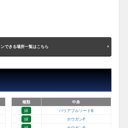
インできる場所一覧はこちら
種類
中身
緑
バリアブルソードB
緑
ホウガンP
緑
ホウガンR