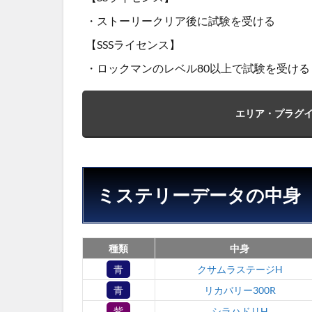
・ストーリークリア後に試験を受ける
【SSSライセンス】
・ロックマンのレベル80以上で試験を受ける
エリア・プラグ
ミステリーデータの中身
種類
中身
青
クサムラステージH
青
リカバリー300R
紫
シラハドリH