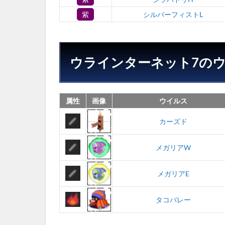
紫
シルバーフィストL
ウラインターネット7の
属性
画像
ウイルス
カーズド
メガリアW
メガリアE
タコバレー