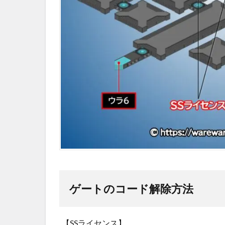
タ
ー
ネ
ッ
ト7
の
ウ
イ
ル
ス
ゲートのコード解除方法
【SSライセンス】