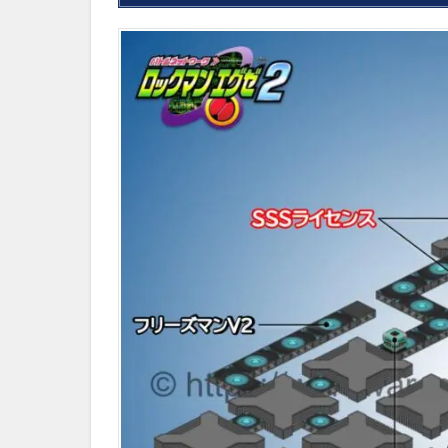
除方
法
2
ミ
ス
テ
リ
ー
デ
ー
タ
の
中
身
3
ウ
ラ
イ
ン