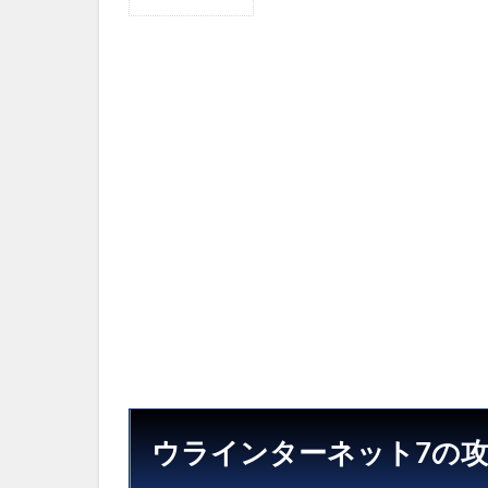
1
ウ
ラ
イ
ン
タ
ー
ネ
ッ
ト7
の
攻
略
マ
ッ
プ
1.1
ゲー
トの
ウラインターネット7の
コー
ド解