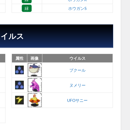
緑
ホウガンS
ウイルス
属性
画像
ウイルス
プクール
ヌメリー
UFOサニー