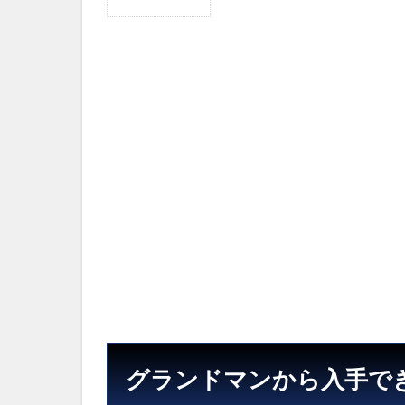
1
グ
ラ
ン
ド
マ
ン
か
ら
入
手
で
き
る
チ
ッ
プ
1.1
グラ
グランドマンから入手で
ンド