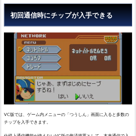
2.3
初回通信時にチップが入手できる
バー
ジョ
ン共
通
VC版では、ゲーム内メニューの「つうしん」画面に入ると多数の
チップを入手できます。
仕様上通信機能が使えないVC版の救済措置として、本来通信で入