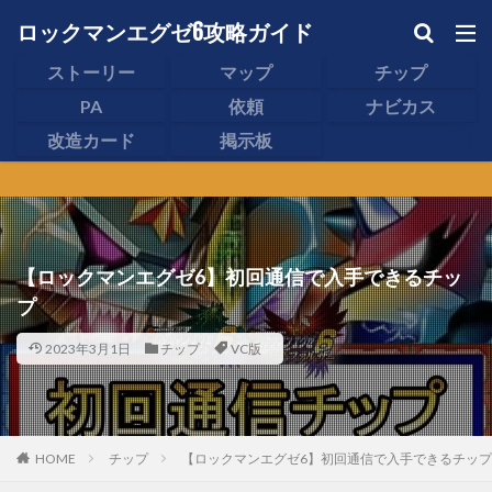
ロックマンエグゼ6攻略ガイド
ストーリー
マップ
チップ
PA
依頼
ナビカス
改造カード
掲示板
【ロックマンエグゼ6】初回通信で入手できるチッ
プ
2023年3月1日
チップ
VC版
HOME
チップ
【ロックマンエグゼ6】初回通信で入手できるチップ