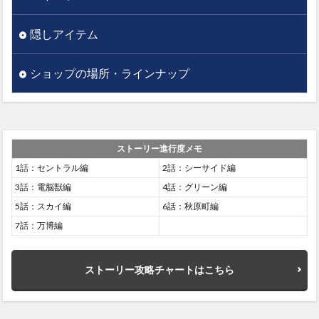
隠しアイテム
ショップの場所・ラインナップ
ストーリー進行度メモ
1話：セントラル編
2話：シーサイド編
3話：電脳獣編
4話：グリーン編
5話：スカイ編
6話：秋原町編
7話：万博編
ストーリー攻略チャートはこちら