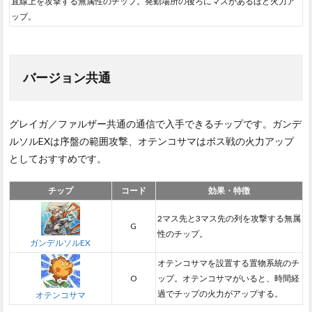
直線上を攻撃する無属性のチップ。発動場所の後ろにマスがあるほど火力ア
ップ。
バージョン共通
グレイガ／ファルザー共通の通信で入手できるチップです。ガンデ
ルソルEXは序盤の範囲攻撃、オテンコサマはボス戦の火力アップ
としておすすめです。
チップ
コード
効果・特徴
2マス先と3マス先の列を攻撃する無属
G
性のチップ。
ガンデルソルEX
オテンコサマを設置する置物系統のチ
O
ップ。オテンコサマがいると、時間経
過でチップの火力がアップする。
オテンコサマ