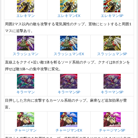
エレキマン
エレキマンEX
エレキマンSP
周囲2マス以内の敵を攻撃する電気属性のチップ。置物にヒットすると周囲1
マスに追撃あり。
スラッシュマン
スラッシュマンEX
スラッシュマンSP
直線上をクナイ+近い敵1体を斬るソード系統のチップ。クナイはBボタンを
押せば敵1体への集中攻撃に変化。
キラーマン
キラーマンSP
キラーマンSP
目押しした方向に攻撃するカーソル系統のチップ。麻痺など追加効果が豊
富。
チャージマン
チャージマンEX
チャージマンSP