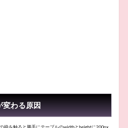
が変わる原因
の枠を触ると勝手にテーブルのwidthとheightに200px