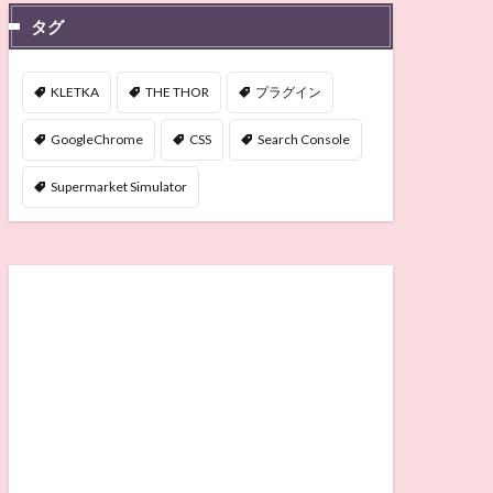
タグ
KLETKA
THE THOR
プラグイン
GoogleChrome
CSS
Search Console
Supermarket Simulator