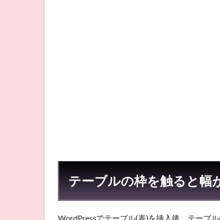
ー
ブ
ル
の
枠
を
触
る
と
幅
が
変
わ
る
原
因
2
テーブルの枠を触ると幅
functions.php
への記述内容
WordPressでテーブル(表)を挿入後、テーブル