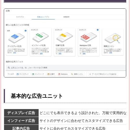
た
4
各広
告の
サン
プル
と詳
細
4.1
基本
的な
広告
ユニ
ット
4.2
特殊
基本的な広告ユニット
な広
告ユ
ニッ
ディスプレイ広告
どこにでも表示できるよう設計された、万能で実用的な広
ト
インフィード広告
サイトのデザインに合わせてカスタマイズできる広告
記事内広告
サイトに合わせてカスタマイズできる広告