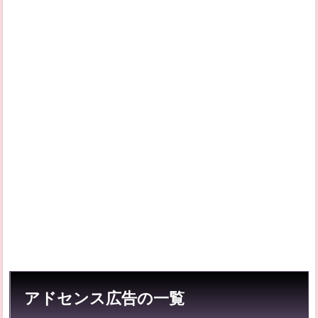
的な
広告
ユニ
ット
1.2
特殊
な広
告ユ
ニッ
ト
2
自動
広告
につ
いて
3
関連
コン
テン
ツは
アドセンス広告の一覧
廃止
され