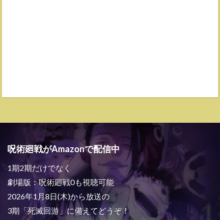
呪術廻戦がAmazonで配信中
1期2期だけでなく
劇場版：呪術廻戦0も視聴可能
2026年1月8日(木)から放送の
3期「死滅回游」に備えてどうぞ！