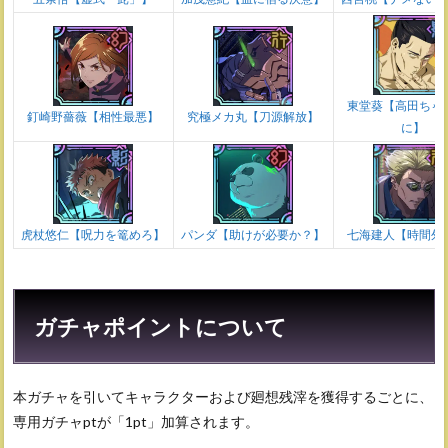
東堂葵【高田ちゃ
釘崎野薔薇【相性最悪】
究極メカ丸【刀源解放】
に】
虎杖悠仁【呪力を篭めろ】
パンダ【助けが必要か？】
七海建人【時間外
ガチャポイントについて
本ガチャを引いてキャラクターおよび廻想残滓を獲得するごとに、
専用ガチャptが「1pt」加算されます。