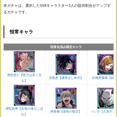
本ガチャは、選択したSSRキャラクター3人の提供割合がアップす
るガチャです。
恒常キャラ
恒常化済み限定キャラ
虎杖悠仁【呪力は黒く光
伏黒恵【継承せし術式】
釘崎野薔薇【鉄
る】
禪院真希【反骨の落ちこぼ
狗巻棘【覚悟の呪言】
パンダ【人形ナメ
れ】