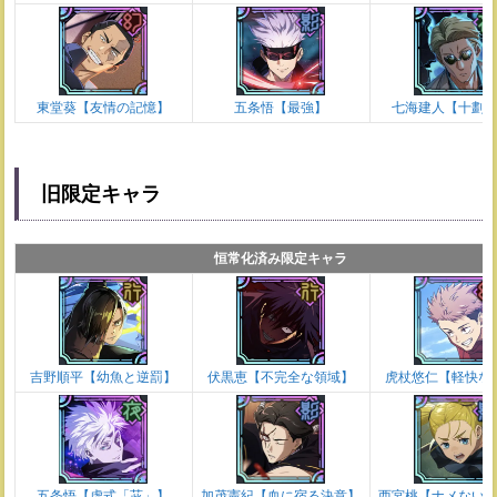
東堂葵【友情の記憶】
五条悟【最強】
七海建人【十劃
旧限定キャラ
恒常化済み限定キャラ
吉野順平【幼魚と逆罰】
伏黒恵【不完全な領域】
虎杖悠仁【軽快な
五条悟【虚式「茈」】
加茂憲紀【血に宿る決意】
西宮桃【ナメない