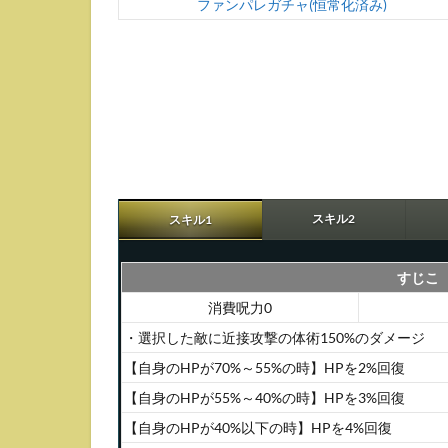
ファンパレガチャ(恒常化済み)
4
狗
巻
棘
(影
SSR)
の
ス
キ
スキル2
スキル1
ル
4.1
すじこ
パッ
シブ
消費呪力0
スキ
・選択した敵に近接攻撃の体術150%のダメージ
ル
【自身のHPが70%～55%の時】HPを2%回復
4.2
【自身のHPが55%～40%の時】HPを3%回復
コマ
ンド
【自身のHPが40%以下の時】HPを4%回復
スキ