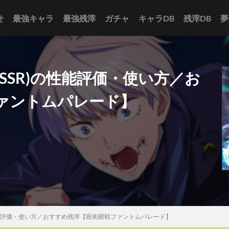
せ
最強キャラ
最強残滓
ガチャ
キャラDB
残滓DB
夢
SSR)の性能評価・使い方／お
ァントムパレード】
性能評価・使い方／おすすめ残滓【呪術廻戦ファントムパレード】