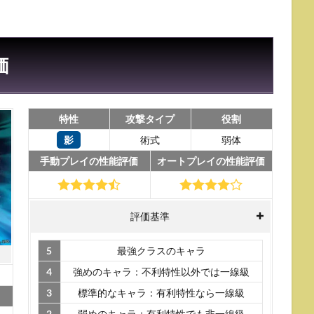
価
特性
攻撃タイプ
役割
影
術式
弱体
手動プレイの性能評価
オートプレイの性能評価
評価基準
5
最強クラスのキャラ
】
4
強めのキャラ：不利特性以外では一線級
3
標準的なキャラ：有利特性なら一線級
2
弱めのキャラ：有利特性でも非一線級