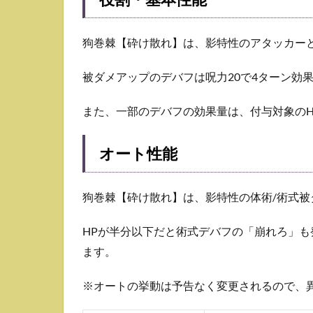
狗巻棘【砕け散れ】は、影特性のアタッカー
被ダメアップのデバフは呪力20で4ターン効
また、一部のデバフの効果量は、付与対象のH
オート性能
狗巻棘【砕け散れ】は、影特性の体術/術式
HPが半分以下だと術式デバフの「崩れろ」
ます。
※オートの挙動は予告なく変更されるので、