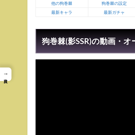
他の狗巻棘
狗巻棘の設定
最新キャラ
最新ガチャ
狗巻棘(影SSR)の動画・
→