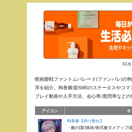
【広告
呪術廻戦ファントムパレード(ファンパレ)の
滓を紹介。狗巻棘(影SSR)のステータスや
プレイ動画や入手方法、会心率/黒閃率など
アイコン
キ
狗巻棘【砕け散れ】
・敵の[影]体術/術式被ダメアップ(最