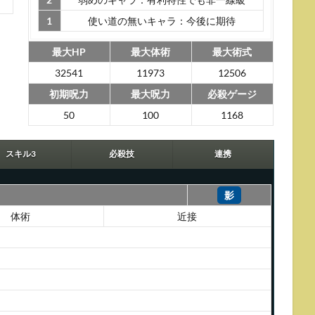
1
使い道の無いキャラ：今後に期待
最大HP
最大体術
最大術式
32541
11973
12506
初期呪力
最大呪力
必殺ゲージ
50
100
1168
スキル3
必殺技
連携
影
体術
近接