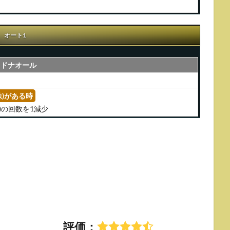
オート1
ノドナオール
殊)がある時
)の回数を1減少
評価：