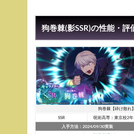
オー
ト性
能
狗巻棘(影SSR)の性能・評
2
狗巻
棘
(影
SSR)
の動
画・
オー
ト時
の行
動
3
使い
狗巻棘【砕け散れ
方・
SSR
呪術高専：東京校2年
おす
入手方法：2024/09/30実装
すめ
残滓