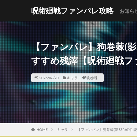
呪術廻戦ファンパレ攻略
お知ら
【ファンパレ】狗巻棘(影
すすめ残滓【呪術廻戦フ
2026/06/20
キャラ
狗巻棘
HOME
キャラ
【ファンパレ】狗巻棘(影SSR)の