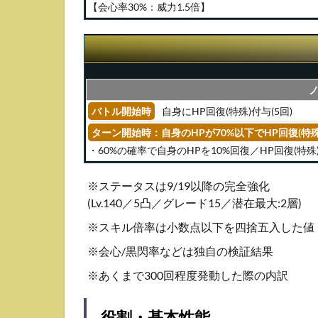
【会心率30%：威力1.5倍】
ル
4.3
必殺
技ス
キル
バトル開始時
自身にHP回復(特殊)付与(5回)
ターン開始時：自身のHPが70%以下でHP回復(特
・60%の確率で自身のHPを10%回復／HP回復(特殊
※ステータスは9/19以降の完全強化
(Lv.140／5凸／グレード15／潜在最大:2層)
※スキル倍率は小数点以下を四捨五入した値
※会心/黒閃率などは独自の検証結果
※あくまで300回程度発動した際の内訳
役割・基本性能