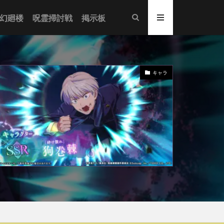
幻廻楼
呪霊掃討戦
掲示板
キャラ