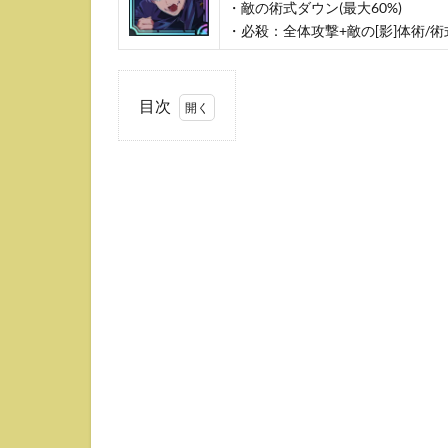
・敵の術式ダウン(最大60%)
・必殺：全体攻撃+敵の[影]体術/術
目次
1
狗巻
棘
(影
SSR)
の性
能・
評価
1.1
役
割・
基本
性能
1.2