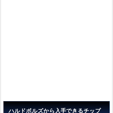
ップ
1.1
ハル
ドボ
ルズ
1.2
ハル
ドボ
ルズ2
1.3
ハル
ドボ
ルズ3
2
ハル
ドボ
ルズ
の出
現場
所
ハルドボルズから入手できるチップ
2.1