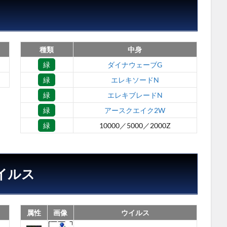
種類
中身
緑
ダイナウェーブG
緑
エレキソードN
緑
エレキブレードN
緑
アースクエイク2W
緑
10000／5000／2000Z
イルス
属性
画像
ウイルス