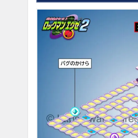
ー
デ
ー
タ
の
中
身
3
ウ
ラ
コ
ト
ブ
キ
エ
リ
ア
の
ウ
イ