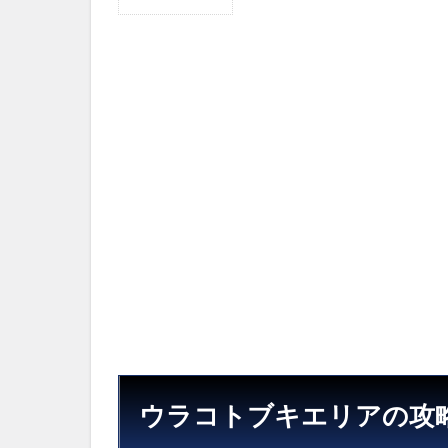
1
ウ
ラ
コ
ト
ブ
キ
エ
リ
ア
の
攻
略
マ
ッ
プ
2
ミ
ス
ウラコトブキエリアの攻
テ
リ