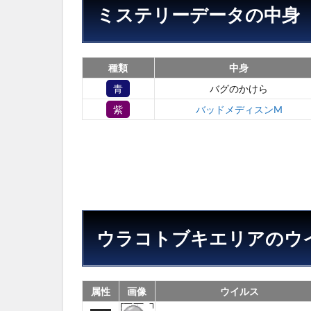
ミステリーデータの中身
種類
中身
青
バグのかけら
紫
バッドメディスンM
ウラコトブキエリアのウ
属性
画像
ウイルス