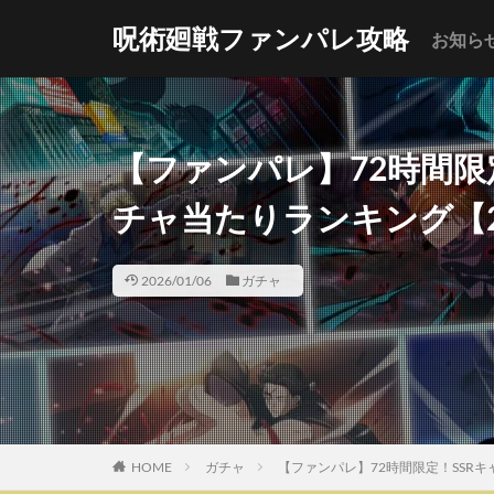
呪術廻戦ファンパレ攻略
お知ら
【ファンパレ】72時間限
チャ当たりランキング【2
2026/01/06
ガチャ
HOME
ガチャ
【ファンパレ】72時間限定！SSR