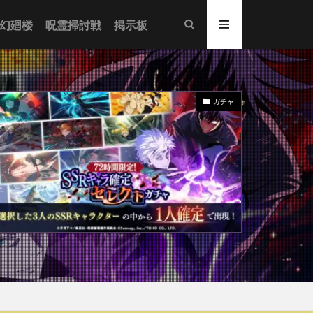
幻廻楼
呪霊掃討戦
掲示板
ガチャ