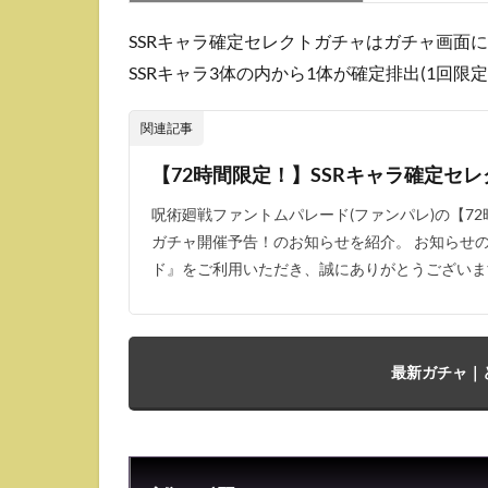
おす
す
SSRキャラ確定セレクトガチャはガチャ画面
め・
SSRキャラ3体の内から1体が確定排出(1回限
当た
りラ
ンキ
関連記事
ング
【72時間限定！】SSRキャラ確定セ
3.1
アタ
呪術廻戦ファントムパレード(ファンパレ)の【72
ッカ
ガチャ開催予告！のお知らせを紹介。 お知らせの
ーの
ド』をご利用いただき、誠にありがとうございます。 20
Tier
表
3.2
サポ
最新ガチャ｜
ータ
ーの
Tier
表