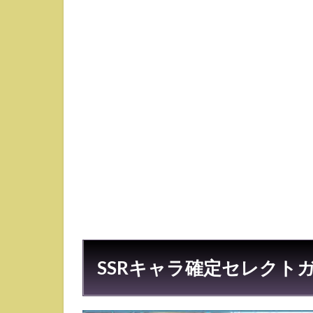
キ
ャ
ラ
確
定
セ
レ
ク
ト
ガ
チ
ャ
の
基
本
情
報
SSRキャラ確定セレクト
2
誰
を