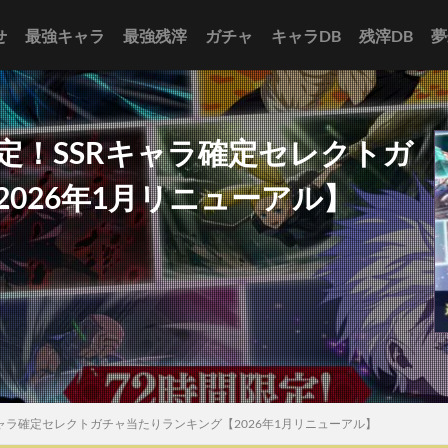
せ
最強キャラ
最強残滓
ガチャ
キャラDB
残滓DB
夢
定！SSRキャラ確定セレクトガ
026年1月リニューアル】
キャラ確定セレクトガチャ当たりランキング【2026年1月リニューアル】