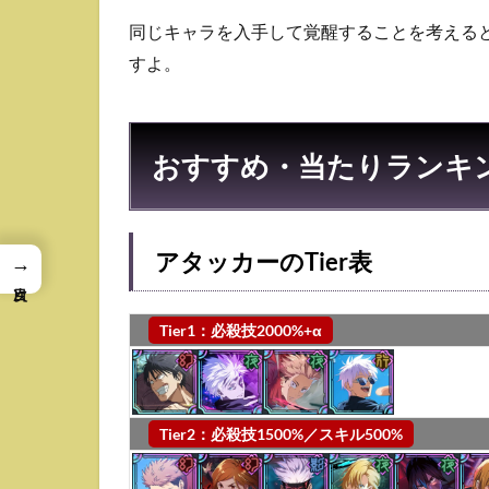
同じキャラを入手して覚醒することを考える
すよ。
おすすめ・当たりランキ
アタッカーのTier表
→
Tier1：必殺技2000%+α
Tier2：必殺技1500%／スキル500%