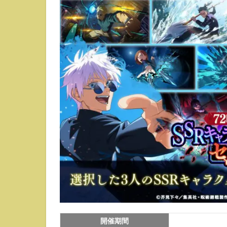
選
ぶ
べ
き
か
2.1
まず
は他
のガ
チャ
を回
す
2.2
アタ
ッカ
ーが
最優
先
3
開催期間