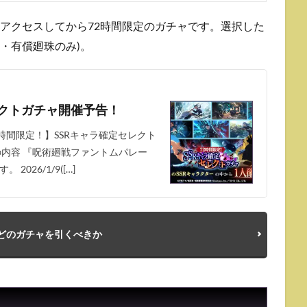
にアクセスしてから72時間限定のガチャです。選択した
定・有償廻珠のみ)。
レクトガチャ開催予告！
時間限定！】SSRキャラ確定セレクト
内容 『呪術廻戦ファントムパレー
26/1/9([…]
どのガチャを引くべきか